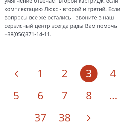
умягчение отвечает второй картридж, если
комплектацию Люкс - второй и третий. Если
вопросы все же остались - звоните в наш
сервисный центр всегда рады Вам помочь
+38(056)371-14-11.
1
2
3
4
5
6
7
8
...
37
38