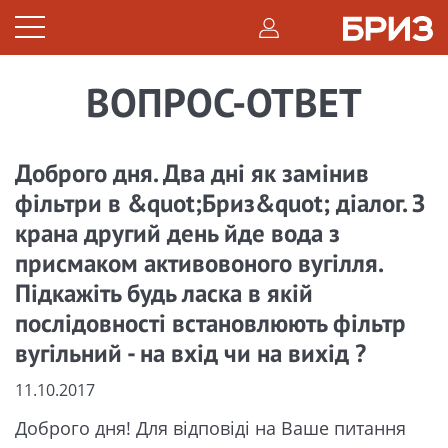
ВОПРОС-ОТВЕТ
Доброго дня. Два дні як замінив
фільтри в &quot;Бриз&quot; діалог. З
крана другий день йде вода з
присмаком активовоного вугілля.
Підкажіть будь ласка в якій
послідовності встановлюють фільтр
вугільний - на вхід чи на вихід ?
11.10.2017
Доброго дня! Для відповіді на Ваше питання