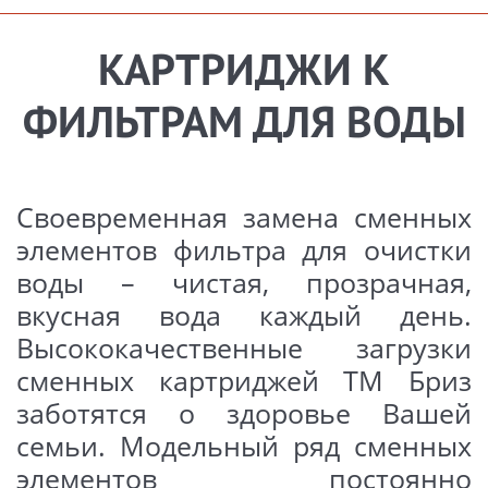
соответствующих требованиям
ТУ У 29.2-2648400275-001:2011
КАРТРИДЖИ К
Состав
картриджа
:
ФИЛЬТРАМ ДЛЯ ВОДЫ
● ионообменная смола
● кокосовый активированный
Своевременная замена сменных
уголь
элементов фильтра для очистки
● кокосовый активированный
воды – чистая, прозрачная,
уголь, обработанный серебром
вкусная вода каждый день.
Высококачественные загрузки
сменных картриджей ТМ Бриз
заботятся о здоровье Вашей
Комплект поставки:
семьи. Модельный ряд сменных
Упаковочная коробка – 2 шт.
элементов постоянно