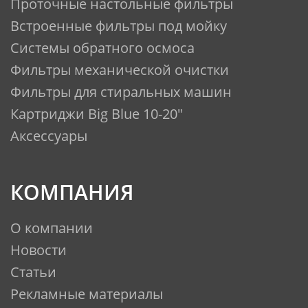
высококачественной очистки
Проточные настольные фильтры
водопроводной воды от
Встроенные фильтры под мойку
соединений хлора,
Системы обратного осмоса
хлорорганики, ржавчины,
Фильтры механической очистки
органических примесей,
Фильтры для стиральных машин
устраняет запах и улучшает вкус
Картриджи Big Blue 10-20"
воды.
Аксессуары
ЭКСПЛУАТАЦИЯ
КОМПАНИЯ
Перед началом использования
тщательно промойте воронку,
О компании
кувшин и крышку слабым
Новости
мыльным раствором, ополосните
Статьи
чистой водой и вытрите насухо.
Рекламные материалы
Замочите сменный картридж в