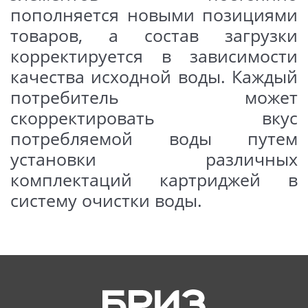
пополняется новыми позициями
Сменная кассета в герметичной
товаров, а состав загрузки
упаковке – 2 шт.
корректируется в зависимости
качества исходной воды. Каждый
Производительность:
потребитель может
Производительность (расход
скорректировать вкус
воды) не менее 3-х л/час.
потребляемой воды путем
установки различных
Ресурс сменной кассеты 200
комплектаций картриджей в
литров*
систему очистки воды.
При потреблении до трех литров
воды на человека в день средняя
продолжительность работы
одной сменной кассеты:
● для 1 человека – 90 дней