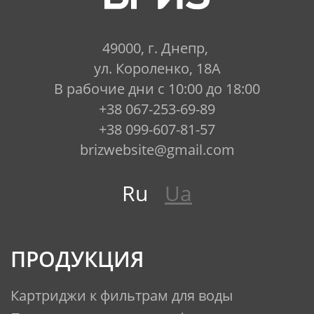
● для семьи из 2-х человек – 50
49000, г. Днепр,
дней
ул. Короленко, 18А
● для семьи из 3-х человек – 30
В рабочие дни с 10:00 до 18:00
дней
+38 067-253-69-89
+38 099-607-81-57
● для семьи из 4-х человек – 25
brizwebsite@gmail.com
дней
Ru
Ua
*Ресурс сменной кассеты зависит
от качества исходной воды.
Сменные кассеты:
ПРОДУКЦИЯ
Картридж кувшин Бриз
Картриджи к фильтрам для воды
предназначен для