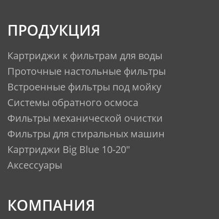
II ступень - прессованный
ПРОДУКЦИЯ
угольный блок с высокой
фильтрующей способностью
Картриджи к фильтрам для воды
III ступень - гранулированный
Проточные настольные фильтры
активированный уголь,
Встроенные фильтры под мойку
содержащий серебро, а также
Системы обратного осмоса
префильтр из вспененного
Фильтры механической очистки
полипропилена
Фильтры для стиральных машин
Картриджи Big Blue 10-20"
Аксессуары
Производительность:
Ресурс комплекта картриджей
КОМПАНИЯ
«Бриз Эталон Стандарт» при