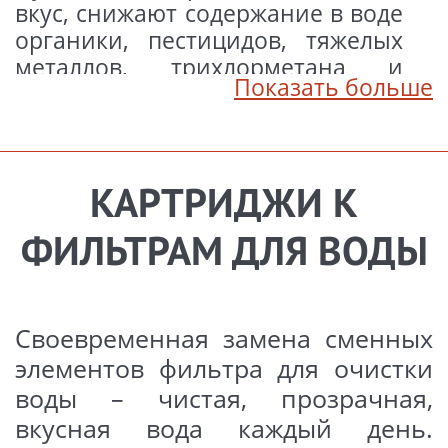
вкус, снижают содержание в воде
органики, пестицидов, тяжелых
металлов, трихлорметана и
Показать больше
других вредных веществ.
Комплект картриджей для
системы очистки воды «Бриз
Эталон Стандарт» состоит из трех
КАРТРИДЖИ К
картриджей, обеспечивающих
трехступенчатую очистку воды:
ФИЛЬТРАМ ДЛЯ ВОДЫ
I ступень – фильтрующим
веществом картриджа служит
вспененный полипропилен с
Своевременная замена сменных
плотностью волокон 5 мкм
элементов фильтра для очистки
(удаляет осадок, взвешенные
воды – чистая, прозрачная,
частички и механические
вкусная вода каждый день.
загрязнения);