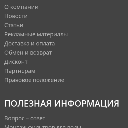
соответствии качества
О компании
подаваемой на систему очистки
Новости
воды требованиям к питьевой
воде в соответствии с
Статьи
действующим законодательством
Рекламные материалы
(ГСанПИН 2.2.4-171-10) составляет
Доставка и оплата
не более 3500 л.
Обмен и возврат
Дисконт
Комплект поставки:
Партнерам
1. Сменный картридж – 3 шт.
Правовое положение
2. Паспорт
ПОЛЕЗНАЯ ИНФОРМАЦИЯ
3. Упаковочная коробка
Вопрос – ответ
Монтаж фильтров для воды
ЭКСПЛУАТАЦИЯ