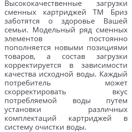
Высококачественные загрузки
сменных картриджей ТМ Бриз
II ступень - фильтрующим
заботятся о здоровье Вашей
веществом картриджа служит
прессованный угольный блок с
семьи. Модельный ряд сменных
высокой фильтрующей
элементов постоянно
способностью (удаляет
пополняется новыми позициями
соединения хлора, органические
товаров, а состав загрузки
вещества, улучшает
корректируется в зависимости
органолептические свойства
качества исходной воды. Каждый
воды (вкус и запах));
потребитель может
III ступень – фильтрующим
скорректировать вкус
веществом картриджа служит
потребляемой воды путем
гранулированный
установки различных
активированный уголь,
комплектаций картриджей в
содержащий серебро, а также
систему очистки воды.
префильтр из полипропилена