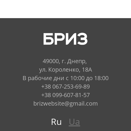
(удаляет осадок, взвешенные
частички и механические
загрязнения).
используемые материалы и
компоненты изготовлены из
нетоксичных материалов,
допущенных для контакта с
49000, г. Днепр,
питьевой водой и
ул. Короленко, 18А
соответствующих требованиям
В рабочие дни с 10:00 до 18:00
ТУ У 29.2-2648400275-001:2011
+38 067-253-69-89
+38 099-607-81-57
Состав картриджей:
brizwebsite@gmail.com
I ступень - вспененный
Ru
Ua
полипропилен с плотностью
волокон 5 мкм