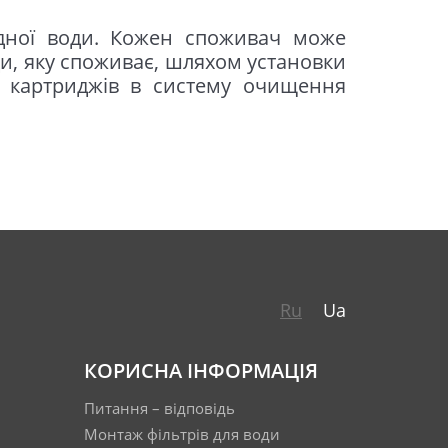
;
Ru
Ua
КОРИСНА ІНФОРМАЦІЯ
они були встановлені;
Питання – відповідь
ільки вручну, не докладаючи надмірних
Монтаж фільтрів для води