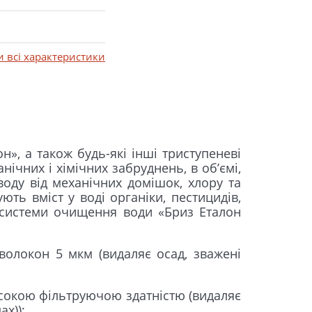
и всі характеристики
», а також будь-які інші триступеневі
чних і хімічних забруднень, в об’ємі,
оду від механічних домішок, хлору та
ють вміст у воді органіки, пестицидів,
я системи очищення води «Бриз Еталон
волокон 5 мкм (видаляє осад, зважені
исокою фільтруючою здатністю (видаляє
х));