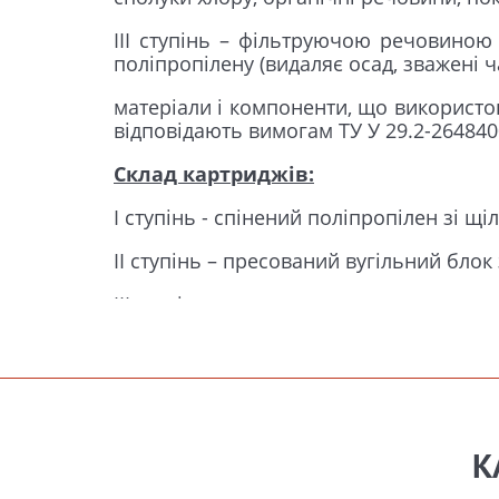
III ступінь – фільтруючою речовиною 
поліпропілену (видаляє осад, зважені ч
матеріали і компоненти, що використов
відповідають вимогам ТУ У 29.2-264840
Склад картриджів:
І ступінь - спінений поліпропілен зі щ
ІІ ступінь – пресований вугільний бло
ІІІ ступінь - гранульоване активоване в
Продуктивність:
Ресурс комплекту картриджів «Бриз Ет
очищення, вимогам до питної води відп
Комплект поставки:
К