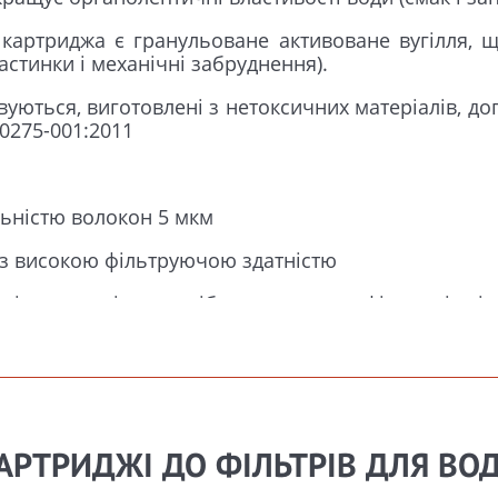
картриджа є гранульоване активоване вугілля, щ
астинки і механічні забруднення).
уються, виготовлені з нетоксичних матеріалів, д
0275-001:2011
ільністю волокон 5 мкм
к з високою фільтруючою здатністю
угілля, що містить срібло, а також префільтр зі сп
алон Стандарт» не більше
3500 л при відповідност
овідно до чинного законодавства (ДСанПіН 2.2.4-1
АРТРИДЖІ ДО ФІЛЬТРІВ ДЛЯ ВО