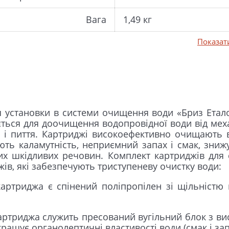
Вага
1,49 кг
Показат
установки в системи очищення води «Бриз Еталон
ься для доочищення водопровідної води від механі
і і пиття. Картриджі високоефективно очищають в
ть каламутність, неприємний запах і смак, знижу
ших шкідливих речовин. Комплект картриджів дл
жів, які забезпечують триступеневу очистку води:
артриджа є спінений поліпропілен зі щільністю 
артриджа служить пресований вугільний блок з в
ращує органолептичні властивості води (смак і запа