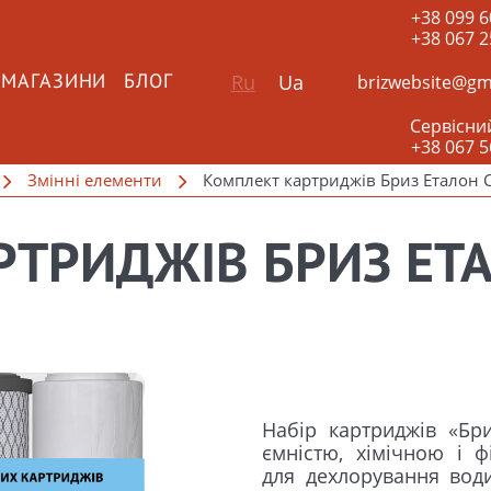
+38 099 6
+38 067 2
Ru
Ua
brizwebsite@gm
 МАГАЗИНИ
БЛОГ
Сервісни
+38 067 5
Змінні елементи
Комплект картриджів Бриз Еталон 
РТРИДЖІВ БРИЗ ЕТ
Набір картриджів «Бр
ємністю, хімічною і ф
для дехлорування води