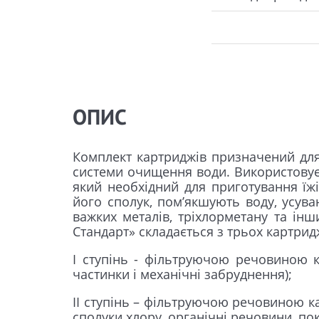
ОПИС
Комплект картриджів призначений для 
системи очищення води. Використовуєт
який необхідний для приготування їж
його сполук, пом’якшують воду, усуваю
важких металів, тріхлорметану та ін
Стандарт» складається з трьох картрид
I ступінь - фільтруючою речовиною к
частинки і механічні забруднення);
II ступінь – фільтруючою речовиною к
сполуки хлору, органічні речовини, пок