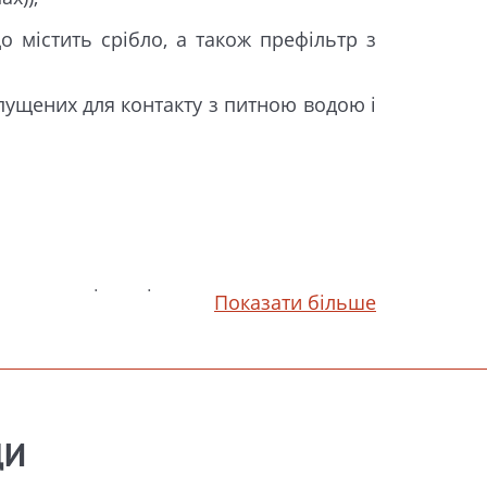
о містить срібло, а також префільтр з
опущених для контакту з питною водою і
іненого поліпропілену
Показати більше
і якості води, що подається на систему
71-10).
ДИ