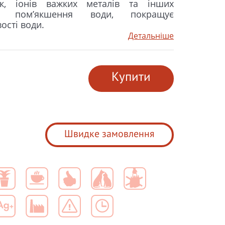
ук, іонів важких металів та інших
н, пом’якшення води, покращує
ості води.
Детальніше
Купити
Швидке замовлення