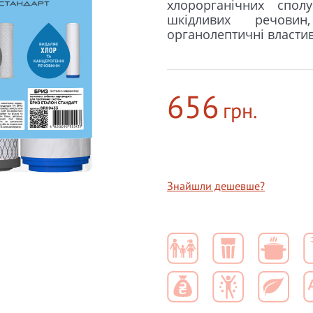
хлорорганічних спол
шкідливих речови
органолептичні властив
656
грн.
Знайшли дешевше?