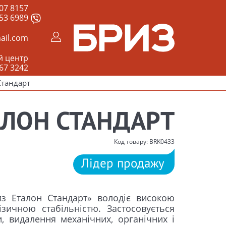
07 8157
53 6989
ail.com
й центр
67 3242
Стандарт
АЛОН СТАНДАРТ
Код товару: BRK0433
Лідер продажу
из Еталон Стандарт» володіє високою
ізичною стабільністю. Застосовується
, видалення механічних, органічних і