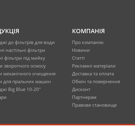
УКЦІЯ
КОМПАНІЯ
джі до фільтрів для води
Про компанію
ні настільні фільтри
Новини
ні фільтри під мийку
Статті
и зворотного осмосу
Рекламні матеріали
и механічного очищення
Доставка та оплата
и для пральних машин
Обмін та повернення
жі Big Blue 10-20"
Дисконт
ари
Партнерам
Правове становище