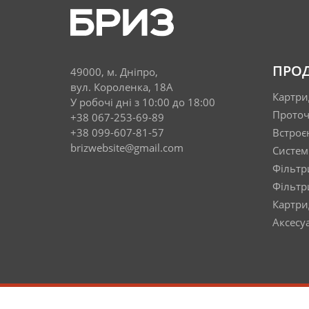
ПРОД
49000, м. Дніпро,
вул. Короленка, 18А
Картри
У робочі дні з 10:00 до 18:00
Проточ
+38 067-253-69-89
+38 099-607-81-57
Встроє
brizwebsite@gmail.com
Систем
Фільтр
Фільтр
Картрид
Аксесу
© 2010–2026 ТМ БРИЗ