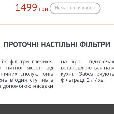
1499
Немає в наявності
грн.
ПРОТОЧНІ НАСТІЛЬНІ ФІЛЬТРИ
ніж фільтри глечики.
теми водопроводу,
 питної якості від
вуючись під інтер'єр
нічних сполук, іонів
 води зі швидкістю
ень в один ступінь в
фільтрації 2 л / хв.
За допомогою насадки