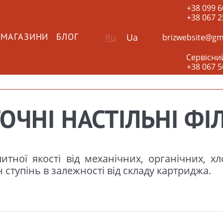
+38 099 6
+38 067 2
Ru
Ua
brizwebsite@gm
 МАГАЗИНИ
БЛОГ
Сервісни
+38 067 5
ОЧНІ НАСТІЛЬНІ ФІ
тної якості від механічних, органічних, хл
 ступінь в залежності від складу картриджа.