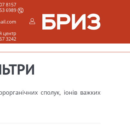
07 8157
53 6989
ail.com
й центр
67 3242
ЛЬТРИ
орорганічних сполук, іонів важких