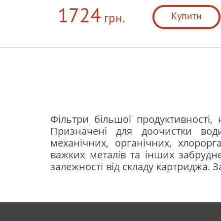
1724
Купити
грн.
Фільтри більшої продуктивності, 
на кран підключаються до сис
Призначені для доочистки води
встановлюються на мийці, підлашто
механічних, органічних, хлорорга
кухні. Забезпечують очищення
важких металів та інших забрудн
залежності від складу картриджа. 