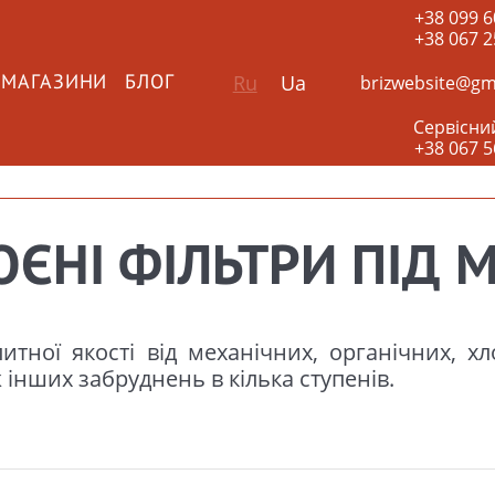
+38 099 6
+38 067 2
Ru
Ua
brizwebsite@gm
 МАГАЗИНИ
БЛОГ
Сервісни
+38 067 5
ОЄНІ ФІЛЬТРИ ПІД 
тної якості від механічних, органічних, хл
 інших забруднень в кілька ступенів.