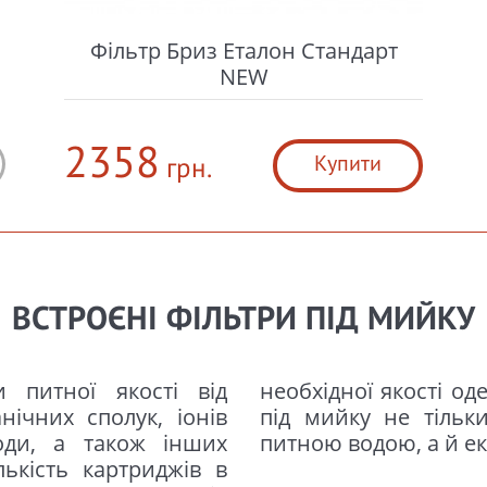
Фільтр Бриз Еталон Стандарт
NEW
2358
Купити
грн.
ВСТРОЄНІ ФІЛЬТРИ ПІД МИЙКУ
 питної якості від
и. Вбудований фільтр
нічних сполук, іонів
споживачів очищеною
оди, а також інших
питною водою, а й ек
лькість картриджів в