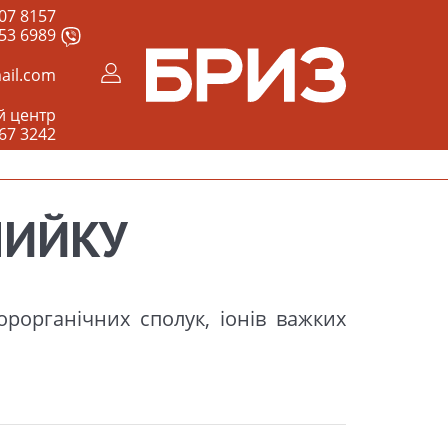
07 8157
53 6989
ail.com
й центр
67 3242
МИЙКУ
орорганічних сполук, іонів важких