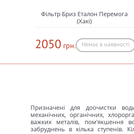
Фільтр Бриз Eталон Перемога
(Хакі)
2050
Немає в наявності
грн.
Призначені для доочистки води
необхідної якості одержуваної вод
механічних, органічних, хлорорга
під мийку не тільки постачає 
важких металів, пом'якшення в
забруднень в кілька ступенів. Кі