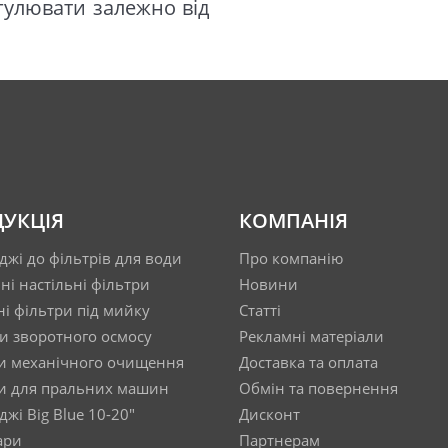
егулювати залежно від
УКЦІЯ
КОМПАНІЯ
джі до фільтрів для води
Про компанію
ні настільні фільтри
Новини
ні фільтри під мийку
Статті
и зворотного осмосу
Рекламні матеріали
и механічного очищення
Доставка та оплата
и для пральних машин
Обмін та повернення
жі Big Blue 10-20"
Дисконт
ари
Партнерам