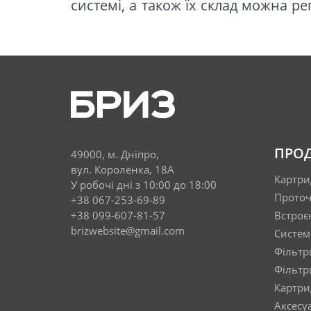
системі, а також їх склад можна р
ПРОД
49000, м. Дніпро,
вул. Короленка, 18А
Картри
У робочі дні з 10:00 до 18:00
Проточ
+38 067-253-69-89
+38 099-607-81-57
Встроє
brizwebsite@gmail.com
Систем
Фільтр
Фільтр
Картрид
Аксесу