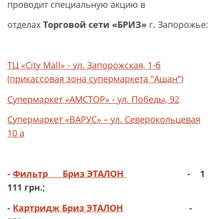
проводит специальную акцию в
отделах
Торговой сети
«
БРИЗ»
г. Запорожье:
ТЦ «City Mall» - ул. Запорожская, 1-б
(прикассовая зона супермаркета "Ашан")
Супермаркет «АМСТОР» - ул. Победы, 92
Супермаркет «ВАРУС» – ул. Северокольцевая
10 а
-
Фильтр Бриз ЭТАЛОН
- 1
111 грн.;
-
Картридж Бриз ЭТАЛОН
-