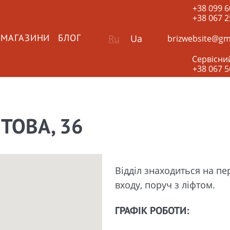
+38 099 6
+38 067 2
Ru
Ua
brizwebsite@gm
 МАГАЗИНИ
БЛОГ
Сервісни
+38 067 5
ТОВА, 36
Відділ знаходиться на пе
входу, поруч з ліфтом.
ГРАФІК РОБОТИ: