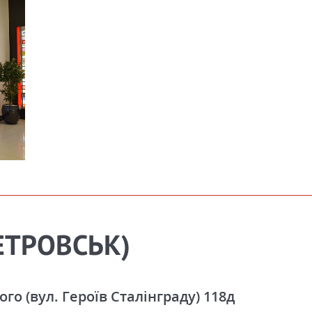
ЕТРОВСЬК)
о (вул. Героїв Сталінграду) 118д