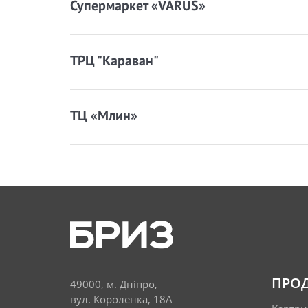
Супермаркет «VARUS»
ТРЦ "Караван"
ТЦ «Млин»
ПРОД
49000, м. Дніпро,
вул. Короленка, 18А