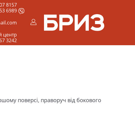
07 8157
53 6989
ail.com
й центр
67 3242
ршому поверсі, праворуч від бокового