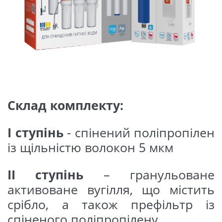
Склад комплекту:
I ступінь
- спінений поліпропілен
із щільністю волокон 5 мкм
II ступінь
– гранульоване
активоване вугілля, що містить
срібло, а також префільтр із
спіненого поліпропілену