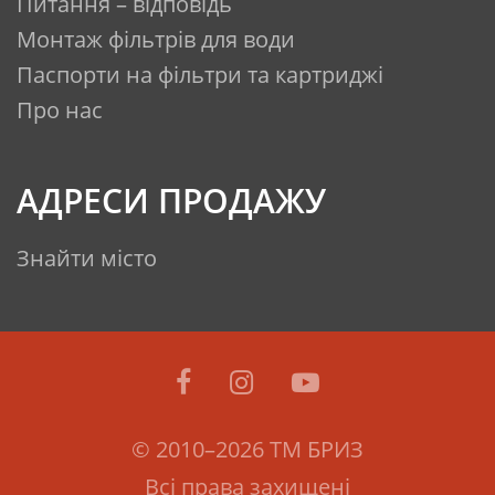
системі, після чого закрийте
Питання – відповідь
кран;
Монтаж фільтрів для води
від'єднайте трубки подачі
Паспорти на фільтри та картриджі
води та відведення чистої
Про нас
води від системи очищення;
за допомогою ключа
відкрутіть корпус колб
АДРЕСИ ПРОДАЖУ
префільтрів, притримуючи
фільтр рукою;
Знайти місто
дістаньте та утилізуйте
використані змінні елементи
(картриджі);
промийте внутрішню
поверхню корпусів колб;
кільця ущільнювача витріть
© 2010–2026 ТМ БРИЗ
насухо і змастіть вазеліном;
при встановленні нових
Всі права захищені