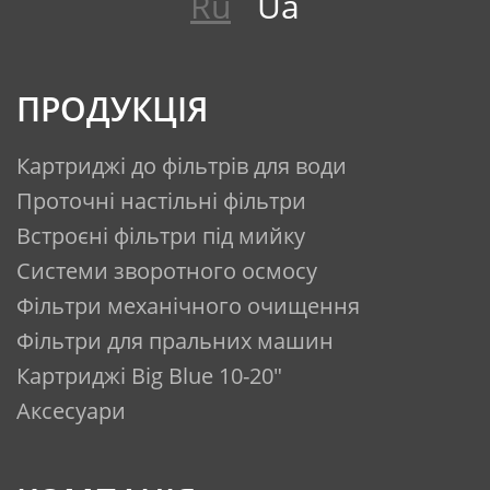
Ru
Ua
Продуктивність:
Ресурс комплекту картриджів
«Бриз Гарант №5 Стандарт» за
ПРОДУКЦІЯ
відповідністю якості очищення
води, що подається на систему,
Картриджі до фільтрів для води
вимогам до питної води
Проточні настільні фільтри
відповідно до чинного
Встроєні фільтри під мийку
законодавства (ГСанПІН 2.2.4-171-
10) становить не більше
3500 л.
Системи зворотного осмосу
Фільтри механічного очищення
Комплект поставки:
Фільтри для пральних машин
Картриджі Big Blue 10-20"
1. Змінний картридж – 5 шт.
Аксесуари
2. Паспорт
3. Пакувальна коробка