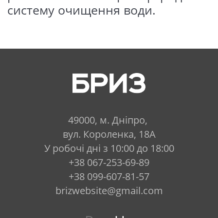
речовиною картриджа служить
систему очищення води.
спінений поліпропілен із
щільністю волокон 1 мкм
(видаляє дрібні зважені частинки
та механічні забруднення).
V ступінь - гранульоване
активоване вугілля (постфільтр)
Матеріали та компоненти, що
49000, м. Дніпро,
використовуються, виготовлені з
вул. Короленка, 18А
нетоксичних матеріалів,
У робочі дні з 10:00 до 18:00
допущених для контакту з
+38 067-253-69-89
питною водою та відповідних
+38 099-607-81-57
вимогам ТУ У 29.2-2648400275-
brizwebsite@gmail.com
001:2011