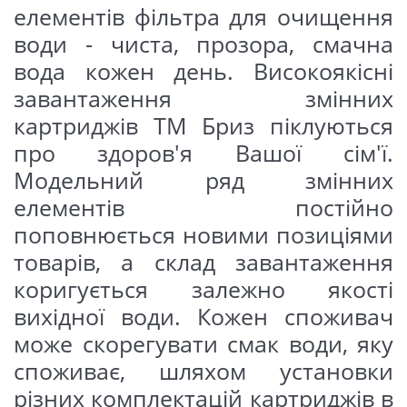
елементів фільтра для очищення
I ступінь – фільтруючою
води - чиста, прозора, смачна
речовиною картриджа служить
вода кожен день. Високоякісні
спінений поліпропілен із
завантаження змінних
щільністю волокон 5 мкм
картриджів ТМ Бриз піклуються
(видаляє осад, зважені частинки
про здоров'я Вашої сім'ї.
та механічні забруднення);
Модельний ряд змінних
II ступінь - фільтруючою
елементів постійно
речовиною картриджа служить
поповнюється новими позиціями
гранульоване активоване
товарів, а склад завантаження
вугілля, що містить срібло, а
коригується залежно якості
також префільтр з поліпропілену
вихідної води. Кожен споживач
(видаляє осад, зважені частинки
може скорегувати смак води, яку
та механічні забруднення);
споживає, шляхом установки
III ступінь – фільтруючою
різних комплектацій картриджів в