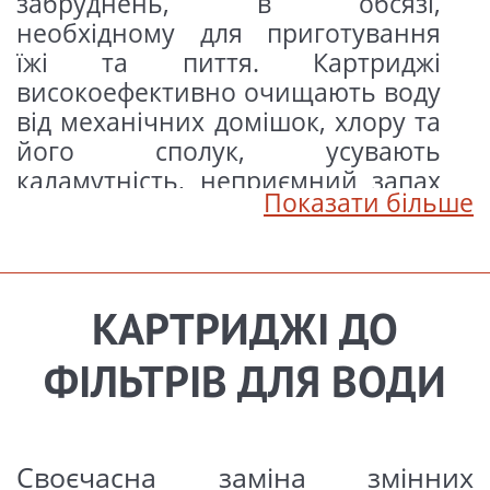
забруднень, в обсязі,
необхідному для приготування
їжі та пиття. Картриджі
високоефективно очищають воду
від механічних домішок, хлору та
його сполук, усувають
каламутність, неприємний запах
Показати більше
та смак, знижують вміст у воді
органіки, пестицидів, важких
металів, трихлорметану та інших
шкідливих речовин. Комплект
КАРТРИДЖІ ДО
картриджів для системи
очищення води «Бриз Гарант №4
ФІЛЬТРІВ ДЛЯ ВОДИ
Стандарт» складається з трьох
картриджів, що забезпечують
триступінчасте попереднє
Своєчасна заміна змінних
очищення води: