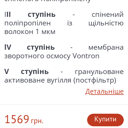
I
II ступінь
- спінений
поліпропілен із щільністю
волокон 1 мкм
lV ступінь
- мембрана
зворотного осмосу Vontron
V ступінь
- гранульоване
активоване вугілля (постфільтр)
Детальніше
1569
Купити
грн.