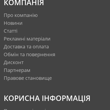
КОМПАНІЯ
Про компанію
ЕКСПЛУАТАЦІЯ
Новини
Статті
Заміна картриджів префільтрів у
Рекламні матеріали
системі очищення на основі
зворотного осмосу здійснюється
Доставка та оплата
наступним чином:
Обмін та повернення
Дисконт
перекрийте подачу води на
Партнерам
фільтр;
закрийте кран
Правове становище
накопичувальної ємності,
повернувши на 90 градусів;
КОРИСНА ІНФОРМАЦІЯ
відкрийте водорозбірний
кран для скидання тиску у